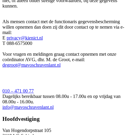
niet, of alleen onder strenge voorwaarden, bij deze gegevens
kunnen.
Als mensen contact met de functionaris gegevensbescherming
willen opnemen dan doen zij dit door contact op te nemen via e-
mail:
E
privacy@kienict.nl
T 088-6575000
Voor vragen en meldingen graag contact opnemen met onze
coördinator AVG, dhr. M. de Groot, e-mail:
degroot@mavoschravenlant.nl
010 – 471 00 77
Dagelijks bereikbaar tussen 08.00u - 17.00u en op vrijdag van
08.00u - 16.00u.
info@mavoschravenlant.nl
Hoofdvestiging
Van Hogendorpstraat 105