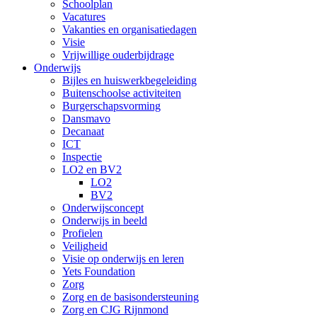
Schoolplan
Vacatures
Vakanties en organisatiedagen
Visie
Vrijwillige ouderbijdrage
Onderwijs
Bijles en huiswerkbegeleiding
Buitenschoolse activiteiten
Burgerschapsvorming
Dansmavo
Decanaat
ICT
Inspectie
LO2 en BV2
LO2
BV2
Onderwijsconcept
Onderwijs in beeld
Profielen
Veiligheid
Visie op onderwijs en leren
Yets Foundation
Zorg
Zorg en de basisondersteuning
Zorg en CJG Rijnmond