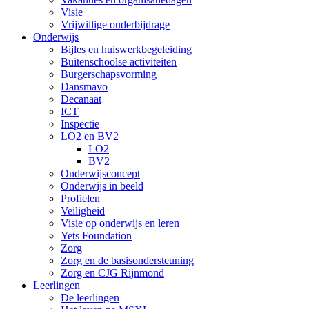
Visie
Vrijwillige ouderbijdrage
Onderwijs
Bijles en huiswerkbegeleiding
Buitenschoolse activiteiten
Burgerschapsvorming
Dansmavo
Decanaat
ICT
Inspectie
LO2 en BV2
LO2
BV2
Onderwijsconcept
Onderwijs in beeld
Profielen
Veiligheid
Visie op onderwijs en leren
Yets Foundation
Zorg
Zorg en de basisondersteuning
Zorg en CJG Rijnmond
Leerlingen
De leerlingen