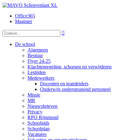
Office365
Magister

De school
Algemeen
Bestuur
Flyer 24-25
Klachtenregeling, schorsen en verwijderen
Lestijden
Medewerkers
Docenten en teamleiders
Onderwijs ondersteunend personeel
Missie
MR
Nieuwsbrieven
Privacy
RPO Rijnmond
Schoolgids
Schoolplan
Vacatures
Vakanties en organisatiedagen