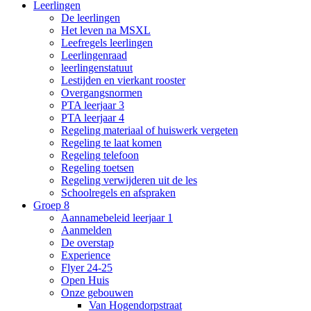
Leerlingen
De leerlingen
Het leven na MSXL
Leefregels leerlingen
Leerlingenraad
leerlingenstatuut
Lestijden en vierkant rooster
Overgangsnormen
PTA leerjaar 3
PTA leerjaar 4
Regeling materiaal of huiswerk vergeten
Regeling te laat komen
Regeling telefoon
Regeling toetsen
Regeling verwijderen uit de les
Schoolregels en afspraken
Groep 8
Aannamebeleid leerjaar 1
Aanmelden
De overstap
Experience
Flyer 24-25
Open Huis
Onze gebouwen
Van Hogendorpstraat