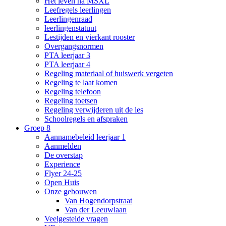
Het leven na MSXL
Leefregels leerlingen
Leerlingenraad
leerlingenstatuut
Lestijden en vierkant rooster
Overgangsnormen
PTA leerjaar 3
PTA leerjaar 4
Regeling materiaal of huiswerk vergeten
Regeling te laat komen
Regeling telefoon
Regeling toetsen
Regeling verwijderen uit de les
Schoolregels en afspraken
Groep 8
Aannamebeleid leerjaar 1
Aanmelden
De overstap
Experience
Flyer 24-25
Open Huis
Onze gebouwen
Van Hogendorpstraat
Van der Leeuwlaan
Veelgestelde vragen