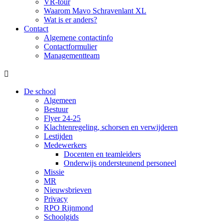
VR-tour
Waarom Mavo Schravenlant XL
Wat is er anders?
Contact
Algemene contactinfo
Contactformulier
Managementteam

De school
Algemeen
Bestuur
Flyer 24-25
Klachtenregeling, schorsen en verwijderen
Lestijden
Medewerkers
Docenten en teamleiders
Onderwijs ondersteunend personeel
Missie
MR
Nieuwsbrieven
Privacy
RPO Rijnmond
Schoolgids