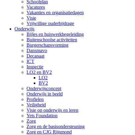
Schoolplan
Vacatures
Vakanties en organisatiedagen
Visie
Vrijwillige ouderbijdrage
Onderwijs
Bijles en huiswerkbegeleiding
Buitenschoolse activiteiten
Burgerschapsvorming
Dansmavo
Decanaat
ICT
Inspectie
LO2 en BV2
LO2
BV2
Onderwijsconcept
Onderwijs in beeld
Profielen
Veiligheid
Visie op onderwijs en leren
Yets Foundation
Zorg
Zorg en de basisondersteuning
Zorg en CJG Rijnmond