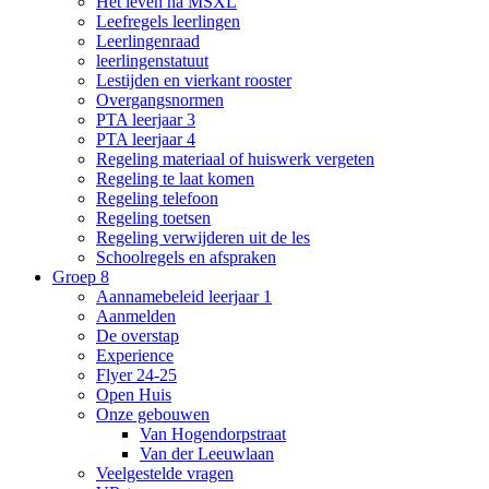
Het leven na MSXL
Leefregels leerlingen
Leerlingenraad
leerlingenstatuut
Lestijden en vierkant rooster
Overgangsnormen
PTA leerjaar 3
PTA leerjaar 4
Regeling materiaal of huiswerk vergeten
Regeling te laat komen
Regeling telefoon
Regeling toetsen
Regeling verwijderen uit de les
Schoolregels en afspraken
Groep 8
Aannamebeleid leerjaar 1
Aanmelden
De overstap
Experience
Flyer 24-25
Open Huis
Onze gebouwen
Van Hogendorpstraat
Van der Leeuwlaan
Veelgestelde vragen