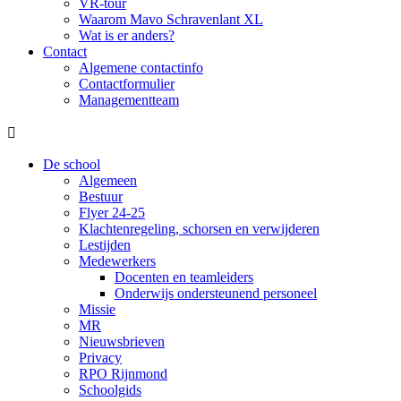
VR-tour
Waarom Mavo Schravenlant XL
Wat is er anders?
Contact
Algemene contactinfo
Contactformulier
Managementteam

De school
Algemeen
Bestuur
Flyer 24-25
Klachtenregeling, schorsen en verwijderen
Lestijden
Medewerkers
Docenten en teamleiders
Onderwijs ondersteunend personeel
Missie
MR
Nieuwsbrieven
Privacy
RPO Rijnmond
Schoolgids