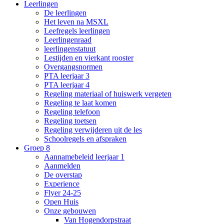
Leerlingen
De leerlingen
Het leven na MSXL
Leefregels leerlingen
Leerlingenraad
leerlingenstatuut
Lestijden en vierkant rooster
Overgangsnormen
PTA leerjaar 3
PTA leerjaar 4
Regeling materiaal of huiswerk vergeten
Regeling te laat komen
Regeling telefoon
Regeling toetsen
Regeling verwijderen uit de les
Schoolregels en afspraken
Groep 8
Aannamebeleid leerjaar 1
Aanmelden
De overstap
Experience
Flyer 24-25
Open Huis
Onze gebouwen
Van Hogendorpstraat