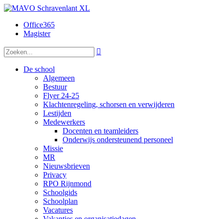
Office365
Magister

De school
Algemeen
Bestuur
Flyer 24-25
Klachtenregeling, schorsen en verwijderen
Lestijden
Medewerkers
Docenten en teamleiders
Onderwijs ondersteunend personeel
Missie
MR
Nieuwsbrieven
Privacy
RPO Rijnmond
Schoolgids
Schoolplan
Vacatures
Vakanties en organisatiedagen