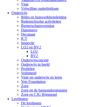
Visie
Vrijwillige ouderbijdrage
Onderwijs
Bijles en huiswerkbegeleiding
Buitenschoolse activiteiten
Burgerschapsvorming
Dansmavo
Decanaat
ICT
Inspectie
LO2 en BV2
LO2
BV2
Onderwijsconcept
Onderwijs in beeld
Profielen
Veiligheid
Visie op onderwijs en leren
Yets Foundation
Zorg
Zorg en de basisondersteuning
Zorg en CJG Rijnmond
Leerlingen
De leerlingen