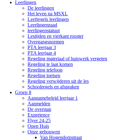
Leerlingen
De leerlingen
Het leven na MSXL
Leefregels leerlingen
Leerlingenraad
leerlingenstatuut
Lestijden en vierkant rooster
Overgangsnormen
PTA leerjaar 3
PTA leerjaar 4
Regeling materiaal of huiswerk vergeten
Regeling te laat komen
Regeling telefoon
Regeling toetsen
Regeling verwijderen uit de les
Schoolregels en afspraken
Groep 8
Aannamebeleid leerjaar 1
Aanmelden
De overstap
Experience
Flyer 24-25
Open Huis
Onze gebouwen
Van Hogendorpstraat