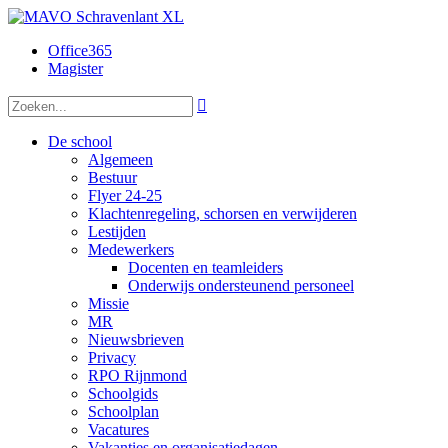
Office365
Magister

De school
Algemeen
Bestuur
Flyer 24-25
Klachtenregeling, schorsen en verwijderen
Lestijden
Medewerkers
Docenten en teamleiders
Onderwijs ondersteunend personeel
Missie
MR
Nieuwsbrieven
Privacy
RPO Rijnmond
Schoolgids
Schoolplan
Vacatures
Vakanties en organisatiedagen