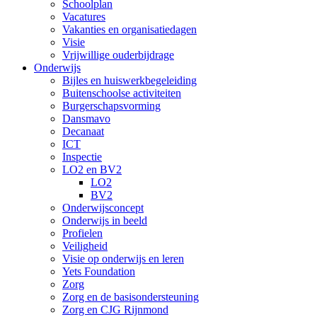
Schoolplan
Vacatures
Vakanties en organisatiedagen
Visie
Vrijwillige ouderbijdrage
Onderwijs
Bijles en huiswerkbegeleiding
Buitenschoolse activiteiten
Burgerschapsvorming
Dansmavo
Decanaat
ICT
Inspectie
LO2 en BV2
LO2
BV2
Onderwijsconcept
Onderwijs in beeld
Profielen
Veiligheid
Visie op onderwijs en leren
Yets Foundation
Zorg
Zorg en de basisondersteuning
Zorg en CJG Rijnmond