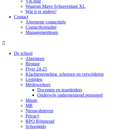
VR-tour
Waarom Mavo Schravenlant XL
Wat is er anders?
Contact
Algemene contactinfo
Contactformulier
Managementteam

De school
Algemeen
Bestuur
Flyer 24-25
Klachtenregeling, schorsen en verwijderen
Lestijden
Medewerkers
Docenten en teamleiders
Onderwijs ondersteunend personeel
Missie
MR
Nieuwsbrieven
Privacy
RPO Rijnmond
Schoolgids