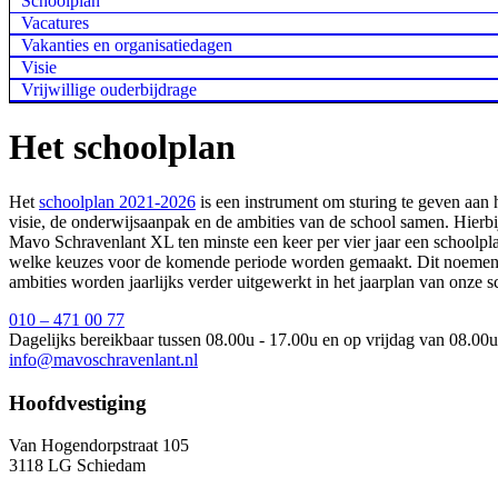
Schoolplan
Vacatures
Vakanties en organisatiedagen
Visie
Vrijwillige ouderbijdrage
Het schoolplan
Het
schoolplan 2021-2026
is een instrument om sturing te geven aan 
visie, de onderwijsaanpak en de ambities van de school samen. Hierbij
Mavo Schravenlant XL ten minste een keer per vier jaar een schoolpla
welke keuzes voor de komende periode worden gemaakt. Dit noemen wij o
ambities worden jaarlijks verder uitgewerkt in het jaarplan van onze s
010 – 471 00 77
Dagelijks bereikbaar tussen 08.00u - 17.00u en op vrijdag van 08.00u
info@mavoschravenlant.nl
Hoofdvestiging
Van Hogendorpstraat 105
3118 LG Schiedam