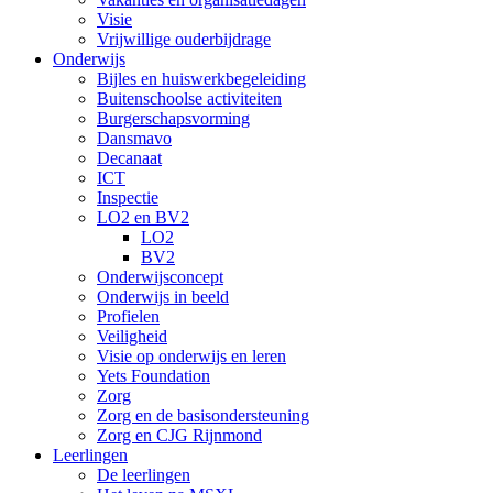
Visie
Vrijwillige ouderbijdrage
Onderwijs
Bijles en huiswerkbegeleiding
Buitenschoolse activiteiten
Burgerschapsvorming
Dansmavo
Decanaat
ICT
Inspectie
LO2 en BV2
LO2
BV2
Onderwijsconcept
Onderwijs in beeld
Profielen
Veiligheid
Visie op onderwijs en leren
Yets Foundation
Zorg
Zorg en de basisondersteuning
Zorg en CJG Rijnmond
Leerlingen
De leerlingen