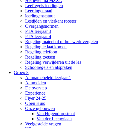
Het leven na MSXL
Leefregels leerlingen
Leerlingenraad
leerlingenstatuut
Lestijden en vierkant rooster
Overgangsnormen
PTA leerjaar 3
PTA leerjaar 4
Regeling materiaal of huiswerk vergeten
Regeling te laat komen
Regeling telefoon
Regeling toetsen
Regeling verwijderen uit de les
Schoolregels en afspraken
Groep 8
Aannamebeleid leerjaar 1
Aanmelden
De overstap
Experience
Flyer 24-25
Open Huis
Onze gebouwen
Van Hogendorpstraat
Van der Leeuwlaan
Veelgestelde vragen