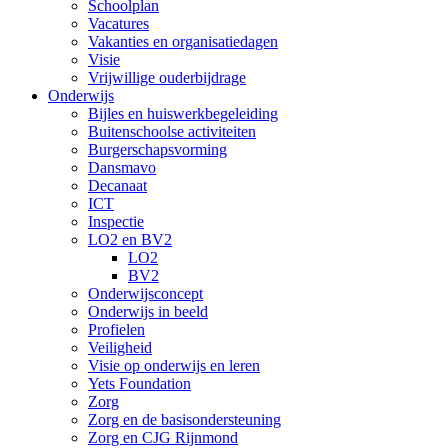
Schoolplan
Vacatures
Vakanties en organisatiedagen
Visie
Vrijwillige ouderbijdrage
Onderwijs
Bijles en huiswerkbegeleiding
Buitenschoolse activiteiten
Burgerschapsvorming
Dansmavo
Decanaat
ICT
Inspectie
LO2 en BV2
LO2
BV2
Onderwijsconcept
Onderwijs in beeld
Profielen
Veiligheid
Visie op onderwijs en leren
Yets Foundation
Zorg
Zorg en de basisondersteuning
Zorg en CJG Rijnmond