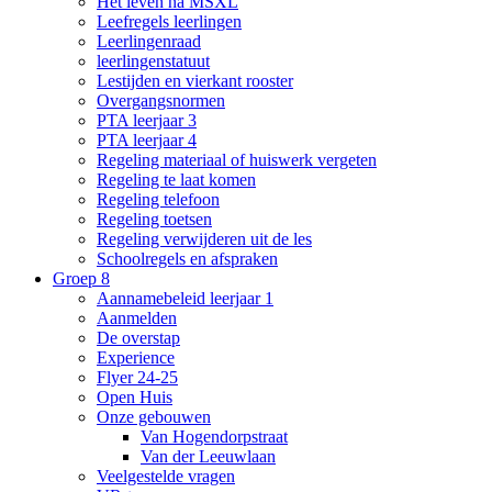
Het leven na MSXL
Leefregels leerlingen
Leerlingenraad
leerlingenstatuut
Lestijden en vierkant rooster
Overgangsnormen
PTA leerjaar 3
PTA leerjaar 4
Regeling materiaal of huiswerk vergeten
Regeling te laat komen
Regeling telefoon
Regeling toetsen
Regeling verwijderen uit de les
Schoolregels en afspraken
Groep 8
Aannamebeleid leerjaar 1
Aanmelden
De overstap
Experience
Flyer 24-25
Open Huis
Onze gebouwen
Van Hogendorpstraat
Van der Leeuwlaan
Veelgestelde vragen