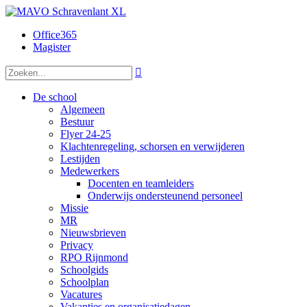
Office365
Magister

De school
Algemeen
Bestuur
Flyer 24-25
Klachtenregeling, schorsen en verwijderen
Lestijden
Medewerkers
Docenten en teamleiders
Onderwijs ondersteunend personeel
Missie
MR
Nieuwsbrieven
Privacy
RPO Rijnmond
Schoolgids
Schoolplan
Vacatures
Vakanties en organisatiedagen