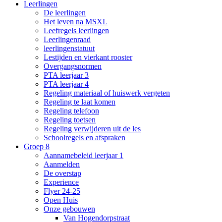
Leerlingen
De leerlingen
Het leven na MSXL
Leefregels leerlingen
Leerlingenraad
leerlingenstatuut
Lestijden en vierkant rooster
Overgangsnormen
PTA leerjaar 3
PTA leerjaar 4
Regeling materiaal of huiswerk vergeten
Regeling te laat komen
Regeling telefoon
Regeling toetsen
Regeling verwijderen uit de les
Schoolregels en afspraken
Groep 8
Aannamebeleid leerjaar 1
Aanmelden
De overstap
Experience
Flyer 24-25
Open Huis
Onze gebouwen
Van Hogendorpstraat