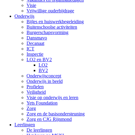
Visie
Vrijwillige ouderbijdrage
Onderwijs
Bijles en huiswerkbegeleiding
Buitenschoolse activiteiten
Burgerschapsvorming
Dansmavo
Decanaat
ICT
Inspectie
LO2 en BV2
LO2
BV2
Onderwijsconcept
Onderwijs in beeld
Profielen
Veiligheid
Visie op onderwijs en leren
Yets Foundation
Zorg
Zorg en de basisondersteuning
Zorg en CJG Rijnmond
Leerlingen
De leerlingen