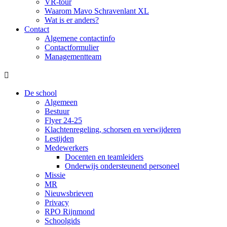
VR-tour
Waarom Mavo Schravenlant XL
Wat is er anders?
Contact
Algemene contactinfo
Contactformulier
Managementteam

De school
Algemeen
Bestuur
Flyer 24-25
Klachtenregeling, schorsen en verwijderen
Lestijden
Medewerkers
Docenten en teamleiders
Onderwijs ondersteunend personeel
Missie
MR
Nieuwsbrieven
Privacy
RPO Rijnmond
Schoolgids