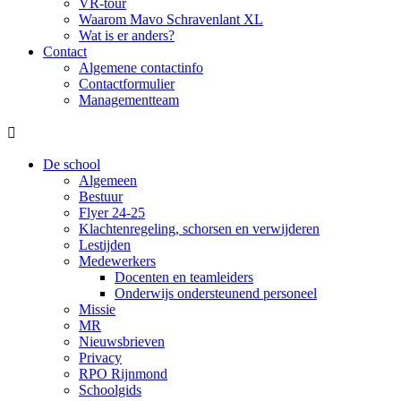
VR-tour
Waarom Mavo Schravenlant XL
Wat is er anders?
Contact
Algemene contactinfo
Contactformulier
Managementteam

De school
Algemeen
Bestuur
Flyer 24-25
Klachtenregeling, schorsen en verwijderen
Lestijden
Medewerkers
Docenten en teamleiders
Onderwijs ondersteunend personeel
Missie
MR
Nieuwsbrieven
Privacy
RPO Rijnmond
Schoolgids