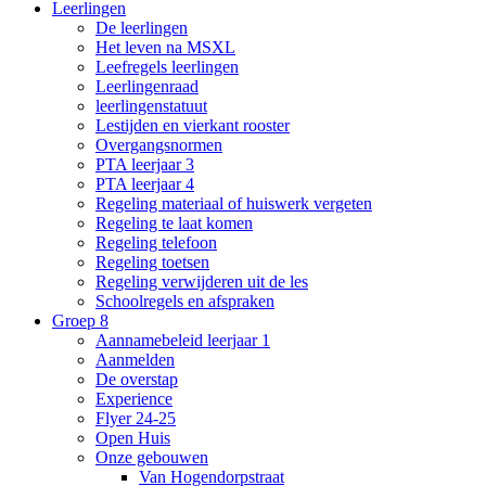
Leerlingen
De leerlingen
Het leven na MSXL
Leefregels leerlingen
Leerlingenraad
leerlingenstatuut
Lestijden en vierkant rooster
Overgangsnormen
PTA leerjaar 3
PTA leerjaar 4
Regeling materiaal of huiswerk vergeten
Regeling te laat komen
Regeling telefoon
Regeling toetsen
Regeling verwijderen uit de les
Schoolregels en afspraken
Groep 8
Aannamebeleid leerjaar 1
Aanmelden
De overstap
Experience
Flyer 24-25
Open Huis
Onze gebouwen
Van Hogendorpstraat