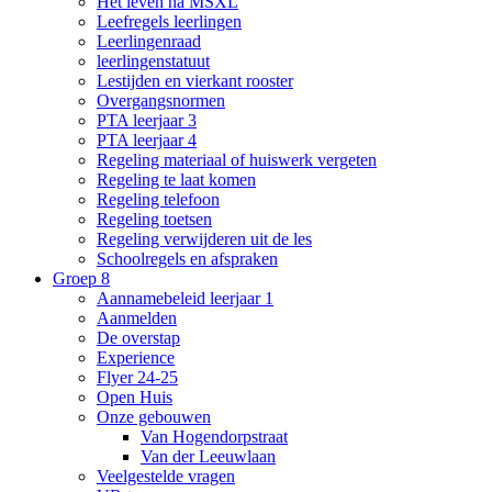
Het leven na MSXL
Leefregels leerlingen
Leerlingenraad
leerlingenstatuut
Lestijden en vierkant rooster
Overgangsnormen
PTA leerjaar 3
PTA leerjaar 4
Regeling materiaal of huiswerk vergeten
Regeling te laat komen
Regeling telefoon
Regeling toetsen
Regeling verwijderen uit de les
Schoolregels en afspraken
Groep 8
Aannamebeleid leerjaar 1
Aanmelden
De overstap
Experience
Flyer 24-25
Open Huis
Onze gebouwen
Van Hogendorpstraat
Van der Leeuwlaan
Veelgestelde vragen