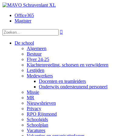
Office365
Magister

De school
Algemeen
Bestuur
Flyer 24-25
Klachtenregeling, schorsen en verwijderen
Lestijden
Medewerkers
Docenten en teamleiders
Onderwijs ondersteunend personeel
Missie
MR
Nieuwsbrieven
Privacy
RPO Rijnmond
Schoolgids
Schoolplan
Vacatures
Vakanties en organisatiedagen