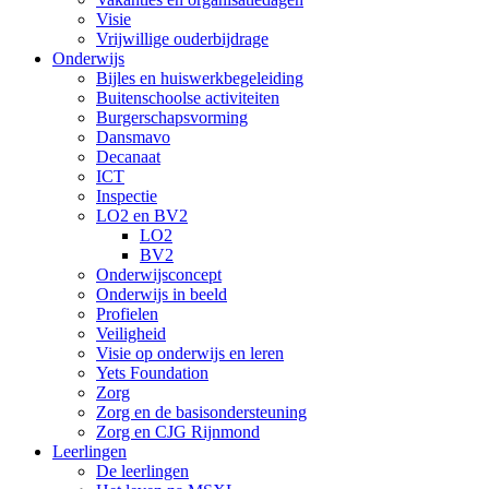
Visie
Vrijwillige ouderbijdrage
Onderwijs
Bijles en huiswerkbegeleiding
Buitenschoolse activiteiten
Burgerschapsvorming
Dansmavo
Decanaat
ICT
Inspectie
LO2 en BV2
LO2
BV2
Onderwijsconcept
Onderwijs in beeld
Profielen
Veiligheid
Visie op onderwijs en leren
Yets Foundation
Zorg
Zorg en de basisondersteuning
Zorg en CJG Rijnmond
Leerlingen
De leerlingen