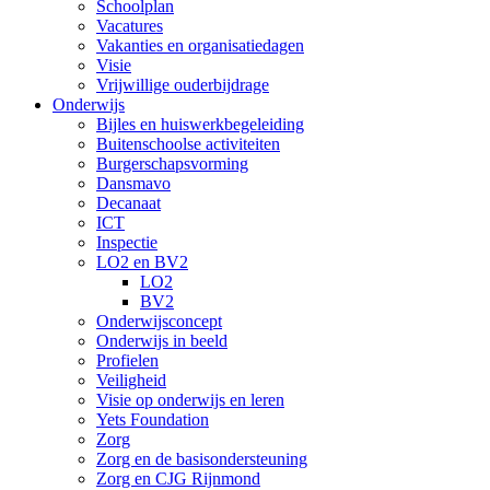
Schoolplan
Vacatures
Vakanties en organisatiedagen
Visie
Vrijwillige ouderbijdrage
Onderwijs
Bijles en huiswerkbegeleiding
Buitenschoolse activiteiten
Burgerschapsvorming
Dansmavo
Decanaat
ICT
Inspectie
LO2 en BV2
LO2
BV2
Onderwijsconcept
Onderwijs in beeld
Profielen
Veiligheid
Visie op onderwijs en leren
Yets Foundation
Zorg
Zorg en de basisondersteuning
Zorg en CJG Rijnmond