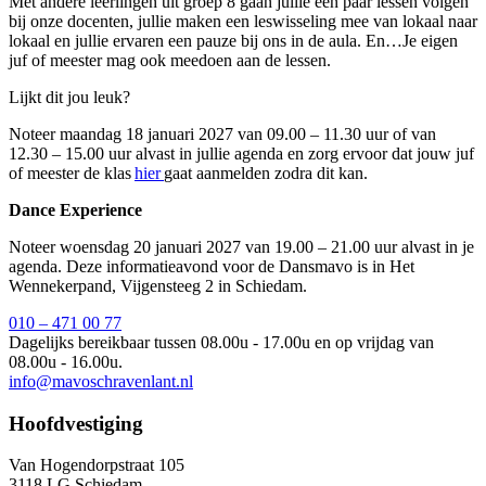
Met andere leerlingen uit groep 8 gaan jullie een paar lessen volgen
bij onze docenten, jullie maken een leswisseling mee van lokaal naar
lokaal en jullie ervaren een pauze bij ons in de aula. En…Je eigen
juf of meester mag ook meedoen aan de lessen.
Lijkt dit jou leuk?
Noteer maandag 18 januari 2027 van 09.00 – 11.30 uur of van
12.30 – 15.00 uur alvast in jullie agenda en zorg ervoor dat jouw juf
of meester de klas
hier
gaat aanmelden zodra dit kan.
Dance Experience
Noteer woensdag 20 januari 2027 van 19.00 – 21.00 uur alvast in je
agenda. Deze informatieavond voor de Dansmavo is in Het
Wennekerpand, Vijgensteeg 2 in Schiedam.
010 – 471 00 77
Dagelijks bereikbaar tussen 08.00u - 17.00u en op vrijdag van
08.00u - 16.00u.
info@mavoschravenlant.nl
Hoofdvestiging
Van Hogendorpstraat 105
3118 LG Schiedam